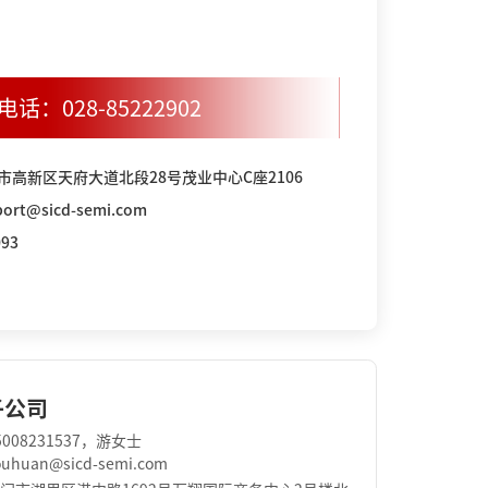
电话：
028-85222902
市高新区天府大道北段28号茂业中心C座2106
rt@sicd-semi.com
93
子公司
008231537，游女士
huan@sicd-semi.com