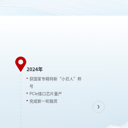
2024年
获国家专精特新“小巨人”称
2023年
号
PCIe接口芯片量产
获“国家高
完成新一轮融资
Previous
获“省级专
完成新一轮
I2C/时钟发