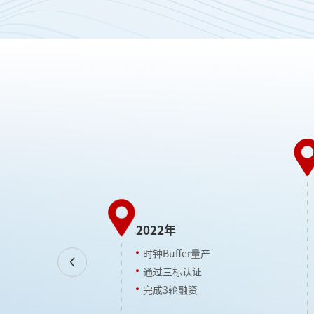
高新技术企业”称号
2022年
专精特新企业”称号
轮融资
时钟Buffer量产
钟发生器量产
Next
通过三标认证
完成3轮融资