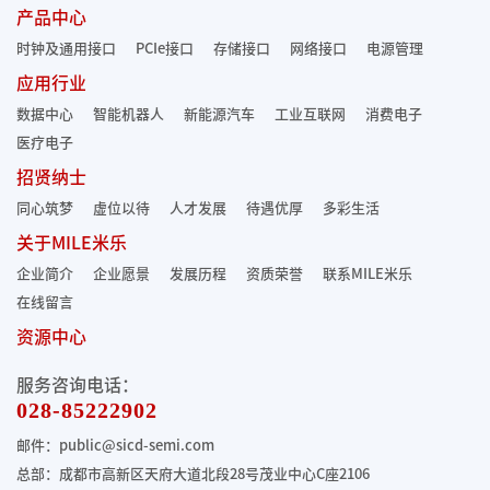
产品中心
时钟及通用接口
PCIe接口
存储接口
网络接口
电源管理
应用行业
数据中心
智能机器人
新能源汽车
工业互联网
消费电子
医疗电子
招贤纳士
同心筑梦
虚位以待
人才发展
待遇优厚
多彩生活
关于MILE米乐
企业简介
企业愿景
发展历程
资质荣誉
联系MILE米乐
在线留言
资源中心
服务咨询电话：
028-85222902
邮件：public@sicd-semi.com
总部：成都市高新区天府大道北段28号茂业中心C座2106