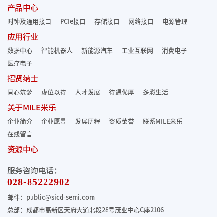
产品中心
时钟及通用接口
PCIe接口
存储接口
网络接口
电源管理
应用行业
数据中心
智能机器人
新能源汽车
工业互联网
消费电子
医疗电子
招贤纳士
同心筑梦
虚位以待
人才发展
待遇优厚
多彩生活
关于MILE米乐
企业简介
企业愿景
发展历程
资质荣誉
联系MILE米乐
在线留言
资源中心
服务咨询电话：
028-85222902
邮件：public@sicd-semi.com
总部：成都市高新区天府大道北段28号茂业中心C座2106